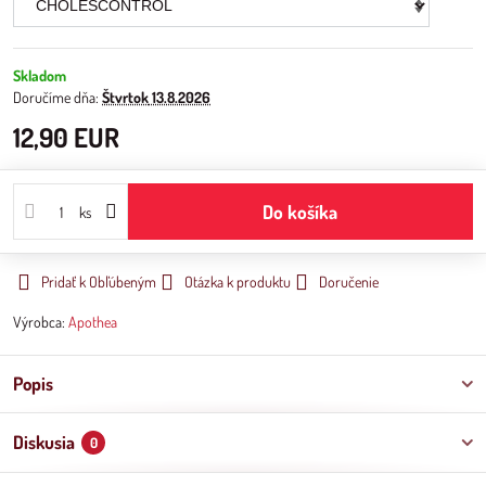
Skladom
Doručíme dňa:
Štvrtok
13.8.2026
12,90 EUR
Do košíka
ks
Pridať k Obľúbeným
Otázka k produktu
Doručenie
Výrobca:
Apothea
Popis
Diskusia
0