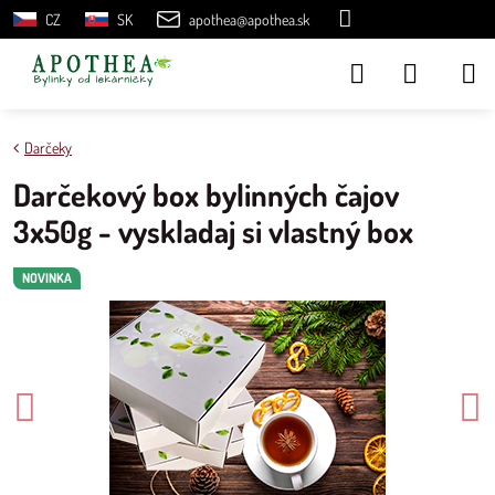
CZ
SK
apothea@apothea.sk
Darčeky
Darčekový box bylinných čajov
3x50g - vyskladaj si vlastný box
NOVINKA