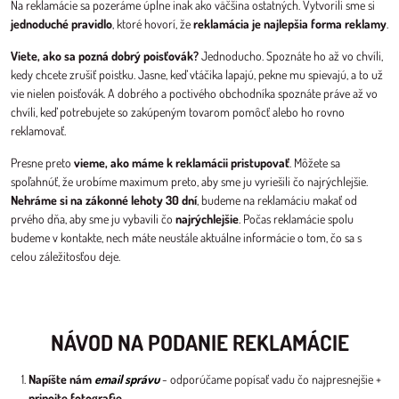
Na reklamácie sa pozeráme úplne inak ako väčšina ostatných. Vytvorili sme si
jednoduché pravidlo
, ktoré hovorí, že
reklamácia je najlepšia forma reklamy
.
Viete, ako sa pozná dobrý poisťovák?
Jednoducho. Spoznáte ho až vo chvíli,
kedy chcete zrušiť poistku. Jasne, keď vtáčika lapajú, pekne mu spievajú, a to už
vie nielen poisťovák. A dobrého a poctivého obchodníka spoznáte práve až vo
chvíli, keď potrebujete so zakúpeným tovarom pomôcť alebo ho rovno
reklamovať.
Presne preto
vieme, ako máme k reklamácii pristupovať
. Môžete sa
spoľahnúť, že urobíme maximum preto, aby sme ju vyriešili čo najrýchlejšie.
Nehráme si na zákonné lehoty 30 dní
, budeme na reklamáciu makať od
prvého dňa, aby sme ju vybavili čo
najrýchlejšie
. Počas reklamácie spolu
budeme v kontakte, nech máte neustále aktuálne informácie o tom, čo sa s
celou záležitosťou deje.
NÁVOD NA PODANIE REKLAMÁCIE
Napíšte nám
email správu
- odporúčame popísať vadu čo najpresnejšie +
pripojte fotografie