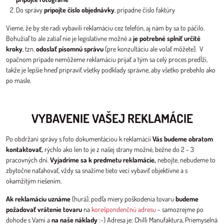
Do správy
pripojte číslo objednávky
, prípadne číslo faktúry
Vieme, že by ste radi vybavili reklamáciu cez telefón, aj nám by sa to páčilo.
Bohužiaľ to ale zatiaľ nie je legislatívne možné a
je potrebné splniť určité
kroky
, tzn.
odoslať písomnú správu
(pre konzultáciu ale volať môžete). V
opačnom prípade nemôžeme reklamáciu prijať a tým sa celý proces predĺži,
takže je lepšie hneď pripraviť všetky podklady správne, aby všetko prebehlo ako
po masle.
VYBAVENIE VAŠEJ REKLAMÁCIE
Po obdržaní správy s foto dokumentáciou k reklamácii
Vás budeme obratom
kontaktovať,
rýchlo ako len to je z našej strany možné, bežne do 2 - 3
pracovných dní.
Vyjadríme sa k predmetu reklamácie,
nebojte, nebudeme to
zbytočne naťahovať, vždy sa snažíme tieto veci vybaviť objektívne a s
okamžitým riešením.
Ak reklamáciu uznáme
(hurá), podľa miery poškodenia tovaru
budeme
požadovať vrátenie tovaru
na
korešpondenčnú adresu
- samozrejme po
dohode s Vami a
na naše náklady
:-) Adresa je: Chilli Manufaktura, Priemyselná