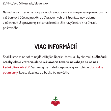
2871/8, 946 51 Nesvady, Slovensko
Následne Vám zašleme nový výrobok, alebo vám vrátime peniaze prevodom na
váš bankový účet najneskôr do 7 pracovných dní, (peniaze nevraciame
zloženkou). U oprávnenej reklamácie máte ešte navyše nárok na úhradu
poštovného.
VIAC INFORMÁCIÍ
Snažili sme sa opísať to najdôležitejšie. Napriek tomu, ak by ste mali
akékoľvek
otázky okolo vrátenia alebo reklamácie tovaru, neváhajte sa na nás
kedykoľvek obrátiť
.
Samozrejme máte k dispozícii aj kompletné
Obchodné
podmienky
, kde sa dozviete do bodky úplne všetko.